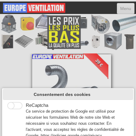
Menu
ACCUEIL
HOTTES
MOTEURS
VARIATEURS
39 €
ACCESSOIRES
FILTRES
CONTACT
Consentement des cookies
ReCaptcha
0
Ce service de protection de Google est utilisé pour
sécuriser les formulaires Web de notre site Web et
nécessaire si vous souhaitez nous contacter. En
FLEXIBLE ALUMINIUM
l'activant, vous acceptez les règles de confidentialité de
Google:
https://policies.google.com/privacy