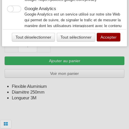
D250
Google Analytics
39,00 €
49,00 €
Google Analytics est un service utilisé sur notre site Web
qui permet de suivre, de signaler le trafic et de mesurer la
FLEX250
Expédié dans les 7 jours
manière dont les utilisateurs interagissent avec le contenu
de notre site Web afin de l’améliorer et de fournir de
Quantité
Tout déselectionner
Tout sélectionner
Accepter
meilleurs services.
−
+
Ajouter au panier
Voir mon panier
Flexible Aluminium
Diamètre 250mm
Longueur 3M