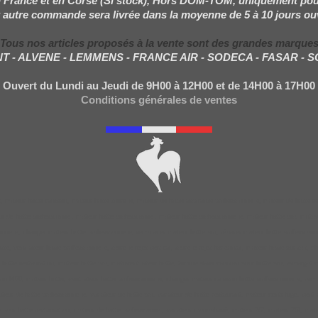
 France et en Corse (Si stock), Hors DOM-TOM, uniquement pou
 autre commande sera livrée dans la moyenne de 5 à 10 jours ou
Tous nos articles proposés à la vente sont des grandes marque
NT - ALVENE - LEMMENS - FRANCE AIR - SODECA - FASAR - 
Ouvert du Lundi au Jeudi de 9H00 à 12H00 et de 14H00 à 17H00
Conditions générales de ventes
 moteur hotte caisson, moteur hotte tourelle, moteur de hotte aspirante professionnelle, moteur de hotte re
ur de hotte professionnel, moteur hotte professionnel, moteur hotte professionnelle, moteur hotte pro, moto
ionnelle, changer moteur hotte professionnelle, remplacer moteur hotte pro, réparer moteur hotte professionne
te, ventilateur hotte professionnelle, tourelle rejet vertical, tourelle rejet horizontal, moteur hotte sur toi
e hotte restauration, moteur hotte pro, motoventilateur hotte, turbine dans caisson pour hotte pro, escargot
f400, moteur hotte, ventilateur hotte professionnelle, changer moteur caisson hotte professionnelle, rempl
ateur de hotte professionnelle, variateur de hotte pro, variateur de hotte restaurant, moteur centrifuge, vent
sse pour hotte restauration, moteur de hotte professionnel, variateur monophasé, moteur 7/7, moteur 7/9, mote