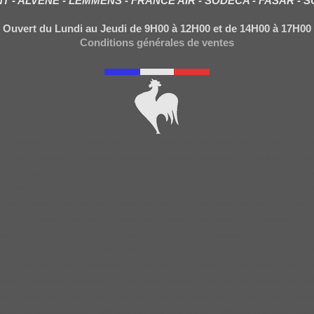
NT - ALVENE - LEMMENS - FRANCE AIR - SODECA - FASAR - 
Ouvert du Lundi au Jeudi de 9H00 à 12H00 et de 14H00 à 17H00
Conditions générales de ventes
 moteur hotte caisson, moteur hotte tourelle, moteur de hotte aspirante professionnelle, moteur de hotte re
ur de hotte professionnel, moteur hotte professionnel, moteur hotte professionnelle, moteur hotte pro, moto
ionnelle, changer moteur hotte professionnelle, remplacer moteur hotte pro, réparer moteur hotte professionne
te, ventilateur hotte professionnelle, tourelle rejet vertical, tourelle rejet horizontal, moteur hotte sur toi
e hotte restauration, moteur hotte pro, motoventilateur hotte, turbine dans caisson pour hotte pro, escargot
f400, moteur hotte, ventilateur hotte professionnelle, changer moteur caisson hotte professionnelle, rempl
ateur de hotte professionnelle, variateur de hotte pro, variateur de hotte restaurant, moteur centrifuge, vent
sse pour hotte restauration, moteur de hotte professionnel, variateur monophasé, moteur 7/7, moteur 7/9, mote
t, ventilation hotte pro, ventilation moteur hotte, caisson de ventilation hotte, moto ventilatuer hotte, venti
oteur de hotte aspirante professionnelle, moteur de hotte restaurant, moteur hotte inox restaurant, hotte pro
ionnelle, moteur hotte, moteur de hotte, moteur de hotte aspirante professionnelle, moteur de hotte de cuisin
teur de hotte aspirante exterieur, moteur escargot, moteur escargot hotte, moteur escargot de hotte, moteu