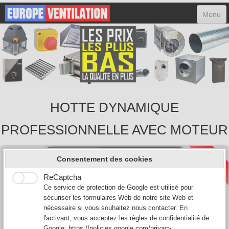
Menu
ACCUEIL
HOTTES
MOTEURS
VARIATEURS
HOTTE DYNAMIQUE
ACCESSOIRES
PROFESSIONNELLE AVEC MOTEUR
FILTRES
770 €
CONTACT
Consentement des cookies
ReCaptcha
0
Ce service de protection de Google est utilisé pour
sécuriser les formulaires Web de notre site Web et
nécessaire si vous souhaitez nous contacter. En
l'activant, vous acceptez les règles de confidentialité de
Google:
https://policies.google.com/privacy