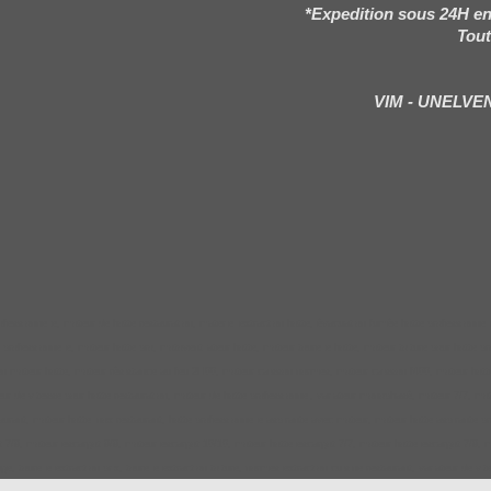
*Expedition sous 24H en
Tout
VIM - UNELVE
essionnelle, moteur de hotte restauration, materiel extraction hotte, évacuation fumée hotte professionnelle
rofessionnelle, moteur hotte pro, motoventilateur hotte, moteur tourelle hotte, moteur toiture pour hotte profe
n moteur hotte, moteur résistance au feu 2H00, moteur caisson normes, moteur caisson f400, moteur hotte, ven
ur de vitesse pour hotte restauration, moteur de hotte professionnel, variateur monophasé, moteur 7/7, moteur 
aurant, moteur hotte inox restaurant, hotte professionnelle aspirante avec moteur, moteur hotte aspirante pro
/9, moteur escargot 9/9, moteur escargot 10/10, moteur hotte escargot 7/7, moteur hotte escargot 7/9, moteur
e, tourelle extraction prix, tourelle extraction toiture, normes extraction cuisine restaurant, variateur de vi