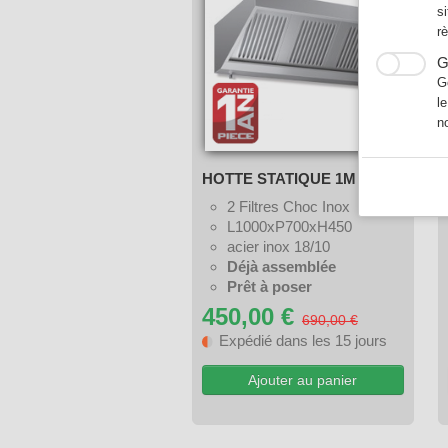
s
r
G
G
l
n
HOTTE STATIQUE 1M
2 Filtres Choc Inox
L1000xP700xH450
acier inox 18/10
Déjà assemblée
Prêt à poser
450,00 €
690,00 €
Expédié dans les 15 jours
Ajouter au panier