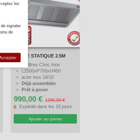
cceptez les
 de signaler
ntenu de
HOTTE STATIQUE 2.5M
Accepter
5 Filtres Choc Inox
L2500xP700xH450
acier inox 18/10
Déjà assemblée
Prêt à poser
990,00 €
1390,00 €
Expédié dans les 15 jours
Ajouter au panier