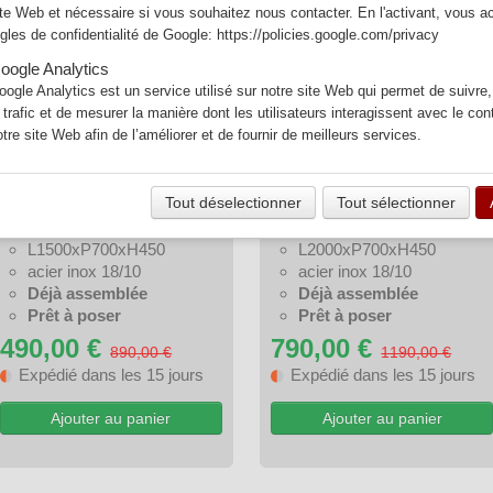
ite Web et nécessaire si vous souhaitez nous contacter. En l'activant, vous a
ègles de confidentialité de Google:
https://policies.google.com/privacy
oogle Analytics
oogle Analytics est un service utilisé sur notre site Web qui permet de suivre,
e trafic et de mesurer la manière dont les utilisateurs interagissent avec le co
otre site Web afin de l’améliorer et de fournir de meilleurs services.
HOTTE STATIQUE 1.5M
HOTTE STATIQUE 2M
Tout déselectionner
Tout sélectionner
3 Filtres Choc Inox
4 Filtres Choc Inox
L1500xP700xH450
L2000xP700xH450
acier inox 18/10
acier inox 18/10
Déjà assemblée
Déjà assemblée
Prêt à poser
Prêt à poser
490,00 €
790,00 €
890,00 €
1190,00 €
Expédié dans les 15 jours
Expédié dans les 15 jours
Ajouter au panier
Ajouter au panier