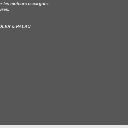
r les moteurs escargots.
vrés.
s
SOLER & PALAU
le, moteur de hotte professionnel, moteur hotte professionnel, moteur hotte professionnelle, moteur hotte pr
tourelle rejet horizontal, moteur hotte sur toit, changer moteur hotte professionnelle, moteur hotte restaurant
on hotte pro, réparer moteur hotte professionnelle, courroie moteur ventilation caisson, hotte pro, hotte re
ation cuisine professionnelle, ventilation hotte professionnelle, ventilation hotte restaurant, ventilation ho
hotte aspirante professionnelle, moteur hotte, moteur de hotte, moteur de hotte aspirante professionnelle, mo
te, moteur escargot pour hotte professionnelle, moteur hotte aspirante, moteur deporte pour hotte aspirante,
ariateur de vitesse pour hotte professionnelle, variateur de vitesse pour hotte aspirante professionnelle, vari