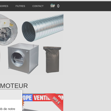
0
SOIRES
FILTRES
CONTACT
S MOTEUR
€
990 €
eb de notre