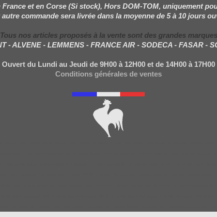
 France et en Corse (Si stock), Hors DOM-TOM, uniquement pou
 autre commande sera livrée dans la moyenne de 5 à 10 jours ou
Tous nos articles proposés à la vente sont des grandes marque
NT - ALVENE - LEMMENS - FRANCE AIR - SODECA - FASAR - 
Ouvert du Lundi au Jeudi de 9H00 à 12H00 et de 14H00 à 17H00
Conditions générales de ventes
, extraction moteur hotte, extraction moteur de hotte, moto ventilateur pour hotte de cuisine professionnel
ssionnelle, turbine pour hotte pro, moteur hotte, ventilateur hotte professionnelle, tourelle rejet vertical, 
tilateur hotte professionnelle, changer moteur caisson hotte professionnelle, remplacer turbine moteur caiss
7/9, moteur 9/7, moteur 9/9, moteur 10/10, moteur 7/8, cuisine professionnelle, cuisine professionnel, ventil
fessionnelle prix, hotte aspirante professionnelle cuisine, hotte cuisine pro, hotte de cuisine restaurant, 
 hotte escargot 9/9, moteur hotte escargot 10/10, moteur hotte escargot, moteur escargot pour hotte aspiran
tesse, variateur de vitesse pour ventilateur, variateur de vitesse hotte, variateur de vitesse hotte cuisine, v