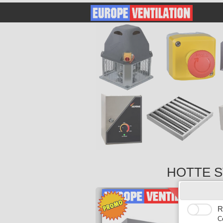
HOTTE S
450 €
R
C